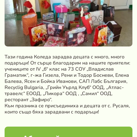
Тази година Коледа зарадва децата с много, много
подаръци! От сърце благодарим на нашите приятели:
учениците от IV „б“ клас на 73 СОУ „Владислав
Граматик“, г-жа Гизела, Рени и Тодор Босневи, Елена
Балева, Ясен и Бойка Иванови, САП Лабс България,
Recyclig Bulgaria, „Грийн Уърлд Клуб“ ООД, „Атлас-
травелс“ ЕООД, „Ликора“ ООД , „Самил“ ООД,
ресторант „Зафиро“.
Към празника се присъединиха и децата от с. Русаля,
които също бяха зарадвани с подаръци!